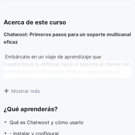
Acerca de este curso
Chatwoot: Primeros pasos para un soporte multicanal
eficaz
Embárcate en un viaje de aprendizaje que
transformará tu enfoque hacia el soporte al cliente con
«Introducción a Chatwoot: Primeros pasos para un
soporte multicanal eficaz». Este curso está diseñado
para guiarte desde los conceptos básicos hasta una
Mostrar más
implementación efectiva de Chatwoot, una poderosa
plataforma de gestión de soporte multicanal. A través
¿Qué aprenderás?
de módulos detallados y lecciones prácticas,
aprenderás a instalar Chatwoot en tu propio servidor,
Qué es Chatwoot y cómo usarlo
integrar diversos canales de comunicación, y gestionar
conversaciones de manera eficiente. Además,
- Instalar y configurar