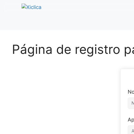
Saltar
al
contenido
Página de registro p
N
Ap