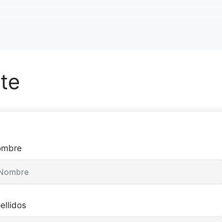
te
ombre
ellidos