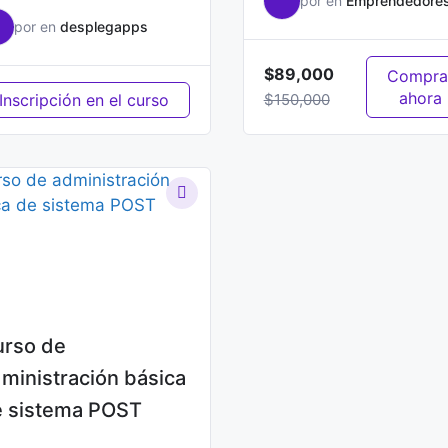
por
en
Emprendedore
por
en
desplegapps
$89,000
Compra
ahora
Inscripción en el curso
$150,000
rso de
ministración básica
 sistema POST