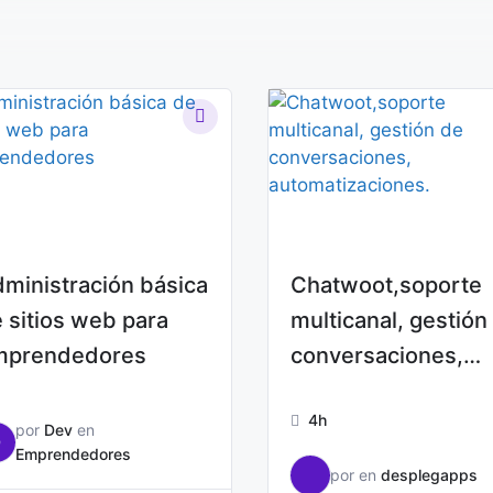
ministración básica
Chatwoot,soporte
 sitios web para
multicanal, gestión
mprendedores
conversaciones,
automatizaciones.
4h
por
Dev
en
D
Emprendedores
por
en
desplegapps