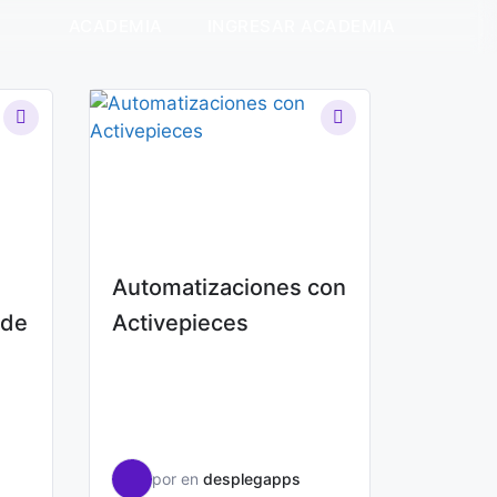
ACADEMIA
INGRESAR ACADEMIA
Automatizaciones con
 de
Activepieces
por
en
desplegapps